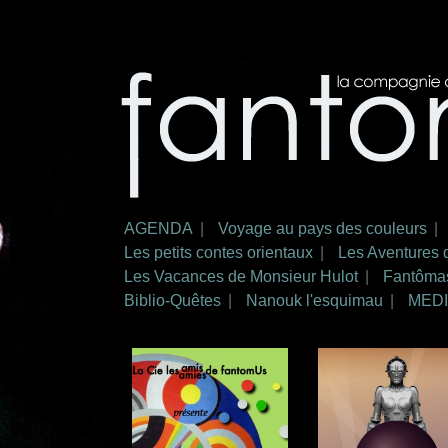
Aller au
contenu
LA
Ciné-
principal
COMPAGNIE
concert
DES AMIS
DE
FANTOMUS
AGENDA
Voyage au pays des couleurs
Menu principal
Les petits contes orientaux
Les Aventures 
Les Vacances de Monsieur Hulot
Fantôma
Biblio-Quêtes
Nanouk l'esquimau
MED