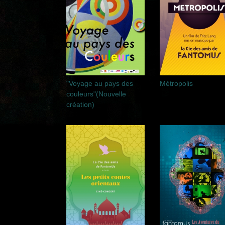
"Voyage au pays des
Métropolis
couleurs"(Nouvelle
création)