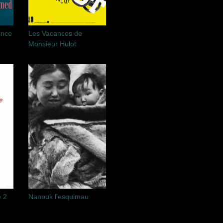
ince
Les Vacances de
Monsieur Hulot
 2
Nanouk l'esquimau