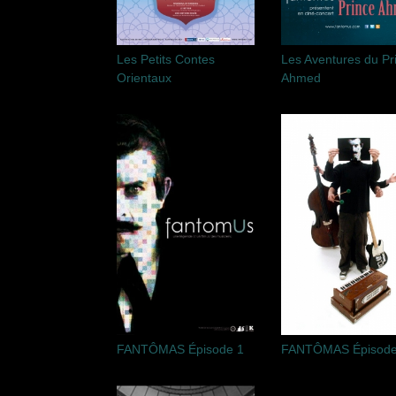
Les Petits Contes
Les Aventures du Pr
Orientaux
Ahmed
FANTÔMAS Épisode 1
FANTÔMAS Épisode